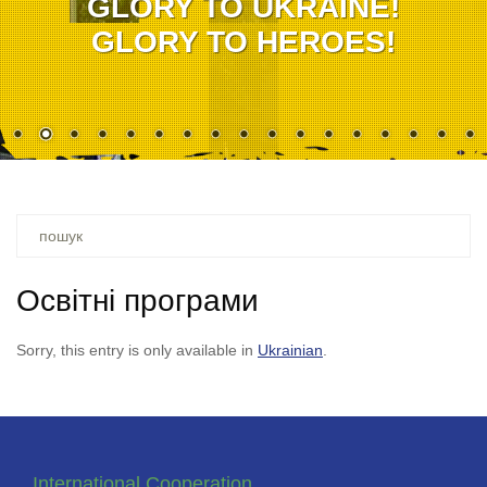
GLORY TO UKRAINE!
GLORY TO HEROES!
Ви
шукали
–
Освітні програми
Sorry, this entry is only available in
Ukrainian
.
International Cooperation