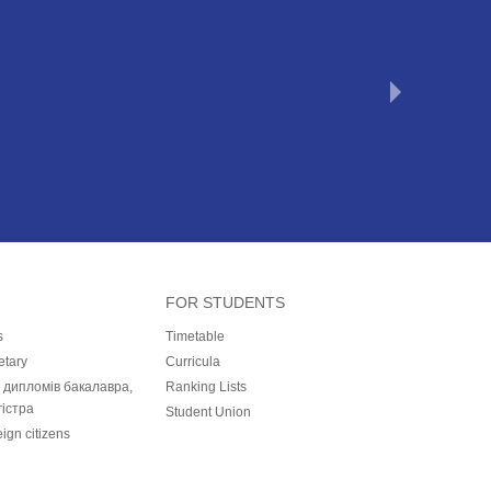
FOR STUDENTS
s
Timetable
etary
Curricula
і дипломів бакалавра,
Ranking Lists
гістра
Student Union
eign citizens