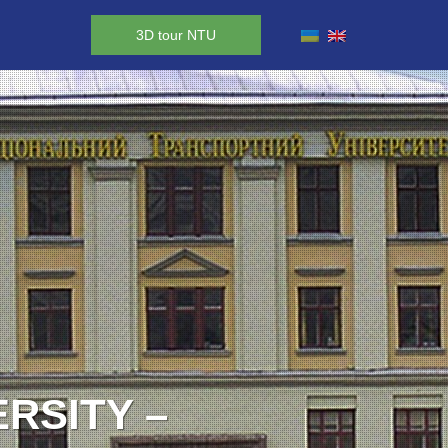
3D tour NTU
RY TO