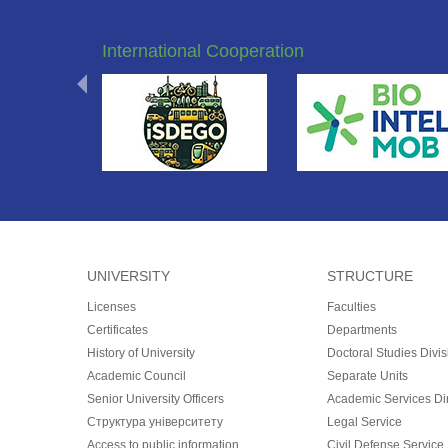
International Cooperation
UNIVERSITY
STRUCTURE
Licenses
Faculties
Certificates
Departments
History of University
Doctoral Studies Divis
Academic Council
Separate Units
Senior University Officers
Academic Services Dir
Структура університету
Legal Service
Access to public information
Civil Defense Service