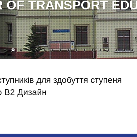
HEROES!
пників для здобуття ступеня
ю В2 Дизайн