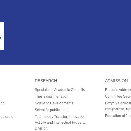
RESEARCH
ADMISSION
Specialized Academic Councils
Rector’s Addres
Thesis dissimenation
Committee Secr
ion
Scientific Developments
Вступ на основ
спеціаліста, ма
Scientific publications
Education of for
ectorate
Technology Transfer, Innovation
Activity and Intellectual Property
Division