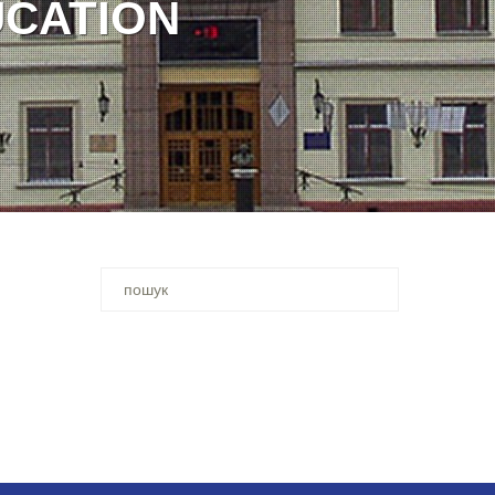
Ви
шукали
–