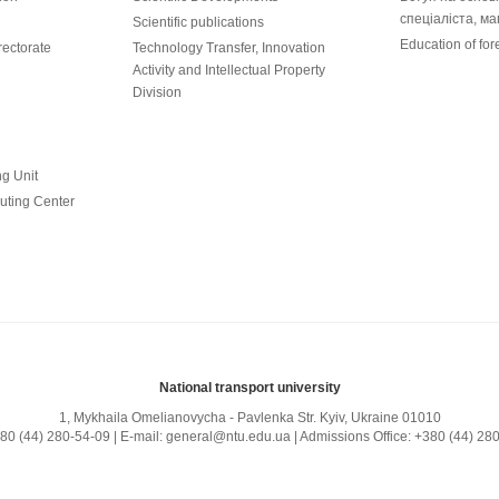
спеціаліста, ма
Scientific publications
Education of for
ectorate
Technology Transfer, Innovation
Activity and Intellectual Property
Division
ng Unit
uting Center
National transport university
1, Mykhailа Omelianovycha - Pavlenka Str. Kyiv, Ukraine 01010
380 (44) 280-54-09 | E-mail: general@ntu.edu.ua | Admissions Office: +380 (44) 28