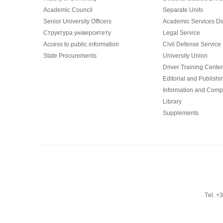
Academic Council
Separate Units
Senior University Officers
Academic Services Dir
Структура університету
Legal Service
Access to public information
Civil Defense Service
State Procurements
University Union
Driver Training Center
Editorial and Publishi
Information and Comp
Library
Supplements
Тel. +