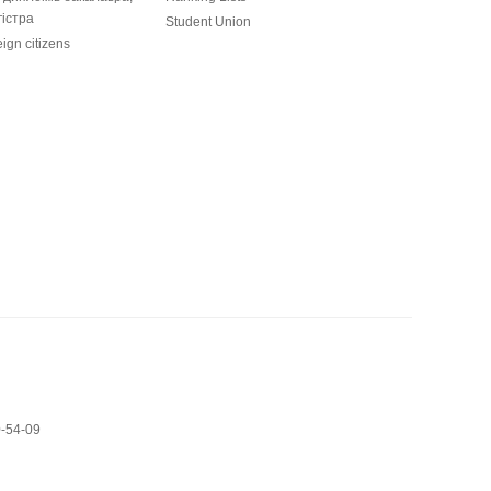
гістра
Student Union
eign citizens
0-54-09