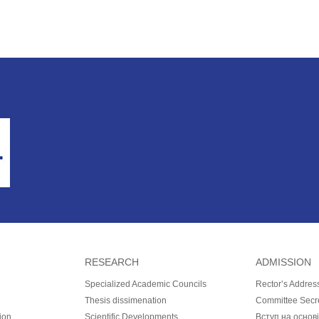
RESEARCH
ADMISSION
Specialized Academic Councils
Rector’s Addres
Thesis dissimenation
Committee Secr
ion
Scientific Developments
Вступ на основ