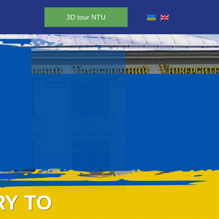
3D tour NTU
RY TO