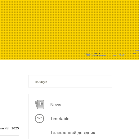
Ви
шукали
–
News
Timetable
ne 4th, 2025
Телефонний довідник