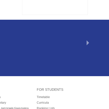
FOR STUDENTS
s
Timetable
etary
Curricula
і дипломів бакалавра,
Ranking Lists