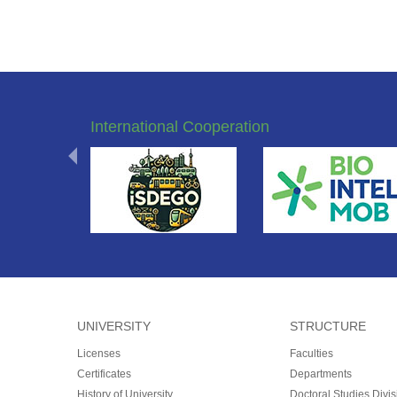
International Cooperation
UNIVERSITY
STRUCTURE
Licenses
Faculties
Certificates
Departments
History of University
Doctoral Studies Divis