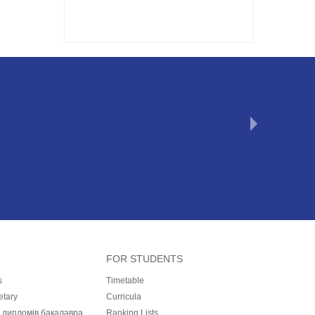
FOR STUDENTS
s
Timetable
etary
Curricula
і дипломів бакалавра,
Ranking Lists