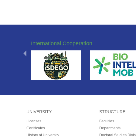
International Cooperation
UNIVERSITY
STRUCTURE
Licenses
Faculties
Certificates
Departments
History of University
Doctoral Studies Divis