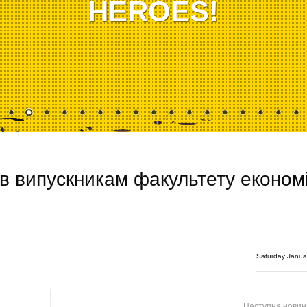
HEROES!
ів випускникам факультету економ
Saturday Janua
Наступна нови