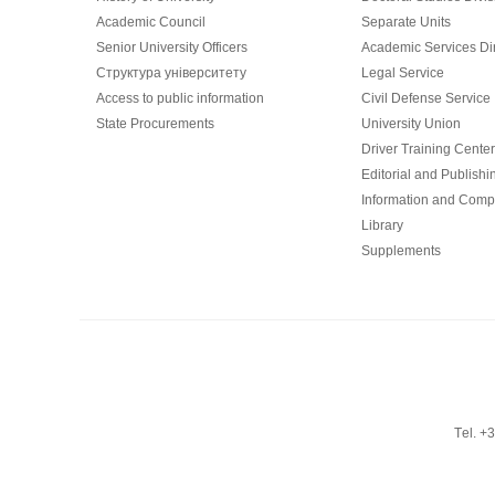
Academic Council
Separate Units
Senior University Officers
Academic Services Dir
Структура університету
Legal Service
Access to public information
Civil Defense Service
State Procurements
University Union
Driver Training Center
Editorial and Publishi
Information and Comp
Library
Supplements
Тel. +