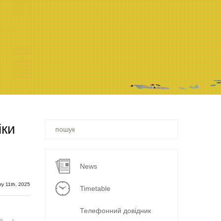
Ви
іки
шукали
–
News
ry 11th, 2025
Timetable
Телефонний довідник
на