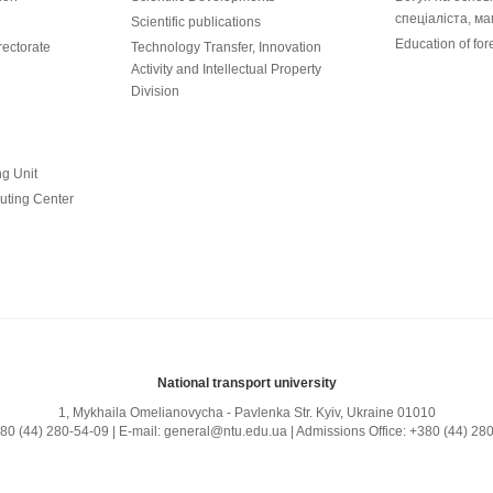
спеціаліста, ма
Scientific publications
Education of for
ectorate
Technology Transfer, Innovation
Activity and Intellectual Property
Division
ng Unit
uting Center
National transport university
1, Mykhailа Omelianovycha - Pavlenka Str. Kyiv, Ukraine 01010
380 (44) 280-54-09 | E-mail: general@ntu.edu.ua | Admissions Office: +380 (44) 28