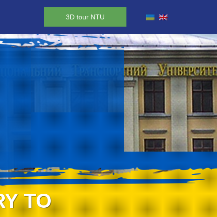
3D tour NTU
RY TO