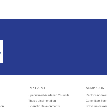
RESEARCH
ADMISSION
Specialized Academic Councils
Rector’s Addres
Thesis dissimenation
Committee Secr
ion
Scientific Developments
Вступ на основ