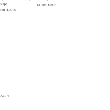
гістра
Student Union
eign citizens
0-54-09