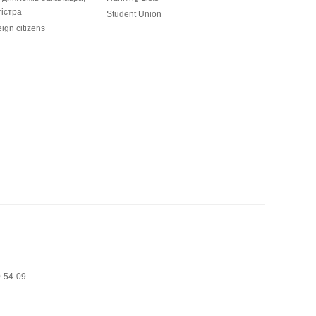
гістра
Student Union
eign citizens
0-54-09