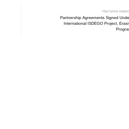
Наступна нови
Partnership Agreements Signed Unde
International ISDEGO Project, Era
Progr