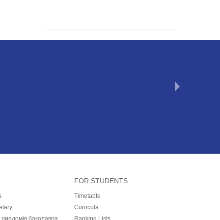
FOR STUDENTS
s
Timetable
etary
Curricula
і дипломів бакалавра,
Ranking Lists