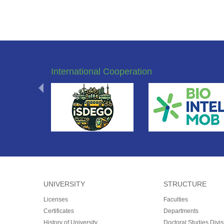
International Cooperation
UNIVERSITY
STRUCTURE
Licenses
Faculties
Certificates
Departments
History of University
Doctoral Studies Divis