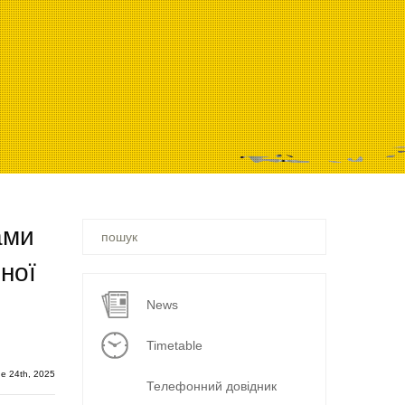
Ви
ами
шукали
–
ної
News
Timetable
e 24th, 2025
Телефонний довідник