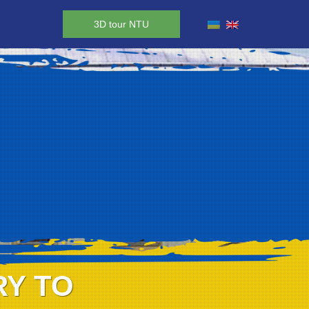
3D tour NTU
RY TO