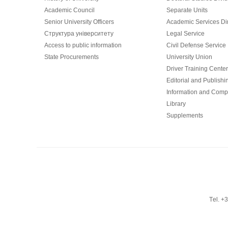
Academic Council
Separate Units
Senior University Officers
Academic Services Dir
Структура університету
Legal Service
Access to public information
Civil Defense Service
State Procurements
University Union
Driver Training Center
Editorial and Publishi
Information and Comp
Library
Supplements
Тel. +