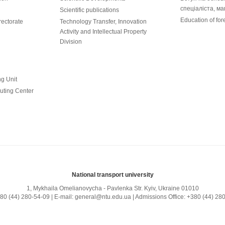
спеціаліста, ма
Scientific publications
Education of for
ectorate
Technology Transfer, Innovation
Activity and Intellectual Property
Division
ng Unit
uting Center
National transport university
1, Mykhailа Omelianovycha - Pavlenka Str. Kyiv, Ukraine 01010
380 (44) 280-54-09 | E-mail: general@ntu.edu.ua | Admissions Office: +380 (44) 28