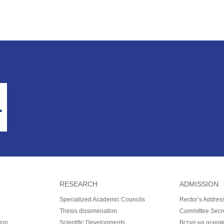
RESEARCH
ADMISSION
Specialized Academic Councils
Rector’s Addres
Thesis dissimenation
Committee Secr
ion
Scientific Developments
Вступ на основ