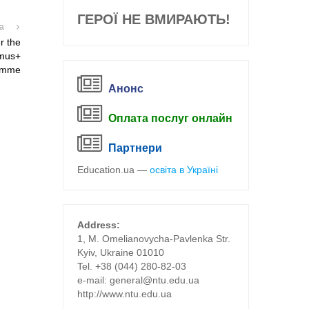
ГЕРОЇ НЕ ВМИРАЮТЬ!
на
r the
smus+
amme
Анонс
Оплата послуг онлайн
Партнери
Education.ua —
освіта в Україні
Address:
1, M. Omelianovycha-Pavlenka Str.
Kyiv, Ukraine 01010
Tel. +38 (044) 280-82-03
е-mail: general@ntu.edu.ua
http://www.ntu.edu.ua