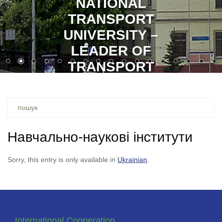
GLORY TO UKRAINE!
GLORY TO HEROES!
Ви
шукали
–
Навчально-наукові інститути
Sorry, this entry is only available in
Ukrainian
.
International Cooperation