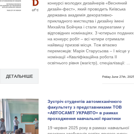
конкурсі молодих дизайнерів «Весняний
дизайн-фест», який проводить Київська
державна академія декоративно-
прикладного мистецтва і дизайну імені
Михайла Бойчука і стали лауреатами у
відповідних номінаціях. З чотирьох поданих
на конкурс робіт – всі чотири отримали
найвищі призові місця. Тож вітаємо
переможців: Марія Старусьова – І місце у
номінації «Кваліфікаційна робота ІІ
освітнього рівня (магістр), спеціалізації: ...
ДЕТАЛЬНІШЕ
Friday June 27th, 202
Зустріч студентів автомеханічного
факультету з представниками ТОВ
«АВТОСАМІТ УКРАВТО» в рамках
проходження навчальної практики
19 червня 2025 року в рамках навчальної
практики здобувачів освіти другого курсу