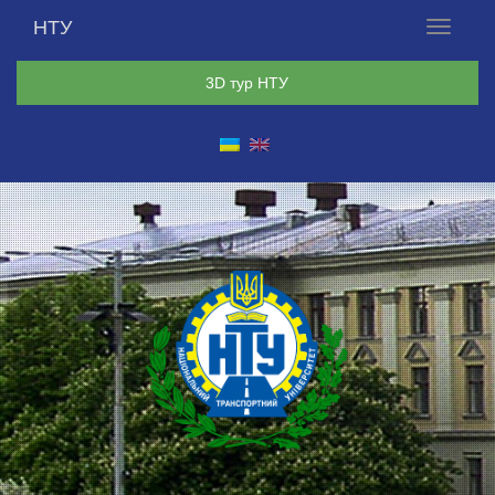
НТУ
Меню
3D тур НТУ