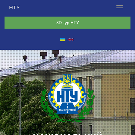
НТУ
Меню
3D тур НТУ