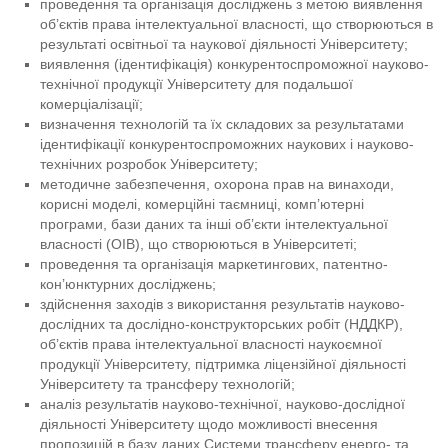
проведення та організація досліджень з метою виявлення
об’єктів права інтелектуальної власності, що створюються в
результаті освітньої та наукової діяльності Університету;
виявлення (ідентифікація) конкурентоспроможної науково-
технічної продукції Університету для подальшої
комерціалізації;
визначення технологій та їх складових за результатами
ідентифікації конкурентоспроможних наукових і науково-
технічних розробок Університету;
методичне забезпечення, охорона прав на винаходи,
корисні моделі, комерційні таємниці, комп’ютерні
програми, бази даних та інші об’єкти інтелектуальної
власності (ОІВ), що створюються в Університеті;
проведення та організація маркетингових, патентно-
кон’юнктурних досліджень;
здійснення заходів з використання результатів науково-
дослідних та дослідно-конструкторських робіт (НДДКР),
об’єктів права інтелектуальної власності наукоємної
продукції Університету, підтримка ліцензійної діяльності
Університету та трансферу технологій;
аналіз результатів науково-технічної, науково-дослідної
діяльності Університету щодо можливості внесення
пропозицій в базу даних Системи трансферу енерго- та