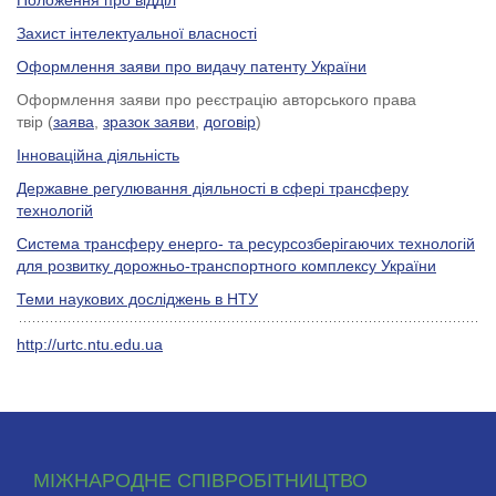
Положення про відділ
Захист інтелектуальної власності
Оформлення заяви про видачу патенту України
Оформлення заяви про реєстрацію авторського права
твір (
заява
,
зразок заяви
,
договір
)
Інноваційна діяльність
Державне регулювання діяльності в сфері трансферу
технологій
Система трансферу енерго- та ресурсозберігаючих технологій
для розвитку дорожньо-транспортного комплексу України
Теми наукових досліджень в НТУ
http://urtc.ntu.edu.ua
МІЖНАРОДНЕ СПІВРОБІТНИЦТВО