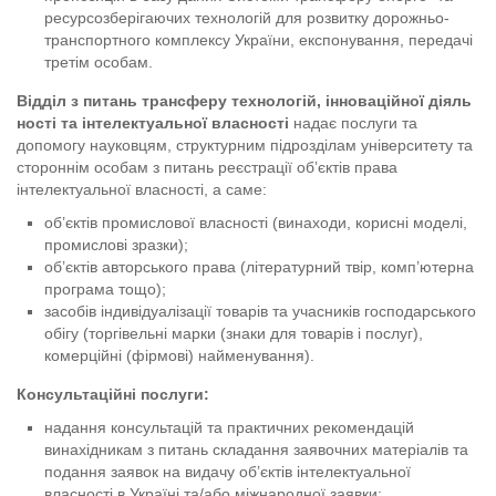
ресурсозберігаючих технологій для розвитку дорожньо-
транспортного комплексу України, експонування, передачі
третім особам.
Відділ
з питань трансферу технологій, інноваційної діяль
ності та інтелектуальної власності
надає послуги та
допомогу науковцям, структурним підрозділам університету та
стороннім особам з питань реєстрації об’єктів права
інтелектуальної власності, а саме:
об’єктів промислової власності (винаходи, корисні моделі,
промислові зразки);
об’єктів авторського права (літературний твір, комп’ютерна
програма тощо);
засобів індивідуалізації товарів та учасників господарського
обігу (торгівельні марки (знаки для товарів і послуг),
комерційні (фірмові) найменування).
Консультаційні послуги:
надання консультацій та практичних рекомендацій
винахідникам з питань складання заявочних матеріалів та
подання заявок на видачу об’єктів інтелектуальної
власності в Україні та/або міжнародної заявки;