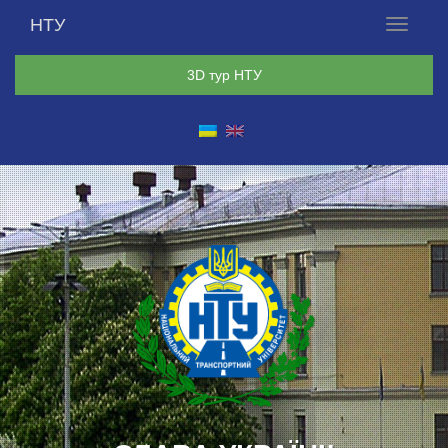
НТУ
Меню
3D тур НТУ