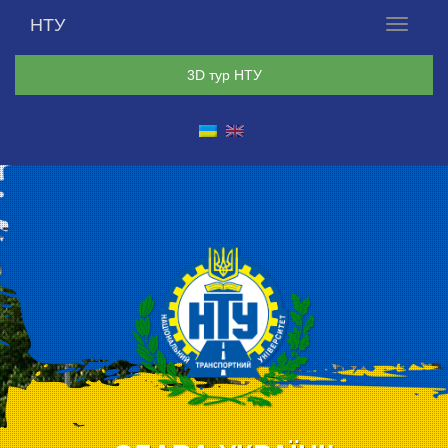
НТУ
Меню
3D тур НТУ