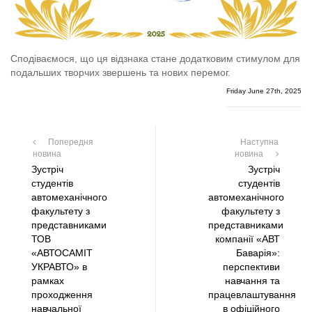
Сподіваємося, що ця відзнака стане додатковим стимулом для
подальших творчих звершень та нових перемог.
Friday June 27th, 2025
Попередня
Наступна
новина
новина
Зустріч
Зустріч
студентів
студентів
автомеханічного
автомеханічного
факультету з
факультету з
представниками
представниками
ТОВ
компанії «АВТ
«АВТОСАМІТ
Баварія»:
УКРАВТО» в
перспективи
рамках
навчання та
проходження
працевлаштування
навчальної
в офіційного