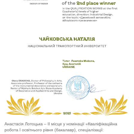
Анастасія Лотоцька – ІІ місце у номінації «Кваліфікаційна
робота І освітнього рівня (бакалавр), спеціалізації: