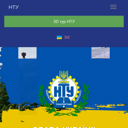
НТУ
Меню
3D тур НТУ