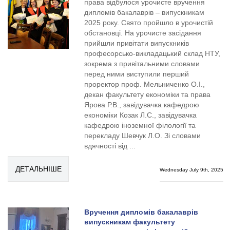
права відбулося урочисте вручення
дипломів бакалаврів – випускникам
2025 року. Свято пройшло в урочистій
обстановці. На урочисте засідання
прийшли привітати випускників
професорсько-викладацький склад НТУ,
зокрема з привітальними словами
перед ними виступили перший
проректор проф. Мельниченко О.І.,
декан факультету економіки та права
Ярова Р.В., завідувачка кафедрою
економіки Козак Л.С., завідувачка
кафедрою іноземної філології та
перекладу Шевчук Л.О. Зі словами
вдячності від ...
ДЕТАЛЬНІШЕ
Wednesday July 9th, 2025
Вручення дипломів бакалаврів
випускникам факультету