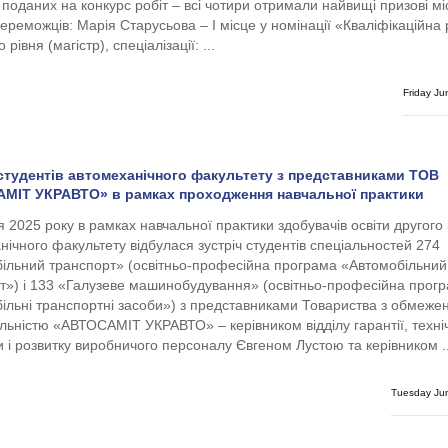
 поданих на конкурс робіт – всі чотири отримали найвищі призові мі
ереможців: Марія Старусьова – І місце у номінації «Кваліфікаційна 
 рівня (магістр), спеціалізації: ...
Friday Ju
 студентів автомеханічного факультету з представниками ТОВ
МІТ УКРАВТО» в рамках проходження навчальної практики
я 2025 року в рамках навчальної практики здобувачів освіти другого
нічного факультету відбулася зустріч студентів спеціальностей 274
ільний транспорт» (освітньо-професійна програма «Автомобільний
т») і 133 «Галузеве машинобудування» (освітньо-професійна прог
ільні транспортні засоби») з представниками Товариства з обмеже
альністю «АВТОСАМІТ УКРАВТО» – керівником відділу гарантії, техні
и і розвитку виробничого персоналу Євгеном Лустою та керівником ..
Tuesday Ju