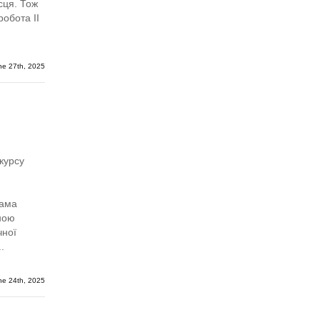
сця. Тож
робота ІІ
ne 27th, 2025
 курсу
рама
ною
чної
.
ne 24th, 2025