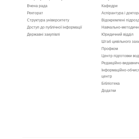
Вчена рада
Кафедри
Ректорат
Аспірантура і докто
Структура університету
Відокремлені підроз
Доступ до публічної інформації
Навчально-методичн
Державні закупівлі
Юридичний відділ
Штаб цивільного зах
Профком
Центр підготовки вод
Редакційно-видавнич
Інформаційно-обчис
центр
Бібліотека
Додатки