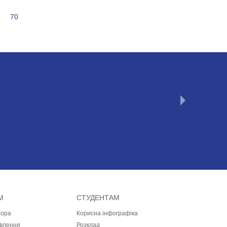
70
М
СТУДЕНТАМ
тора
Корисна інфографіка
влення
Розклад