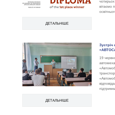
чотирьох
вітаємо п
освітнього
ДЕТАЛЬНІШЕ
Зустріч
«АВТОСА
19 червн
автомеха
«Автомоб
транспор
«Автомоб
відповід
підтримк
ДЕТАЛЬНІШЕ