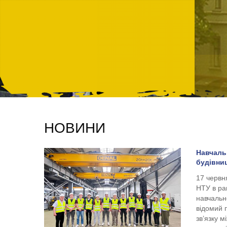
НОВИНИ
Навчаль
будівни
17 червн
НТУ в ра
навчальн
відомий 
зв’язку 