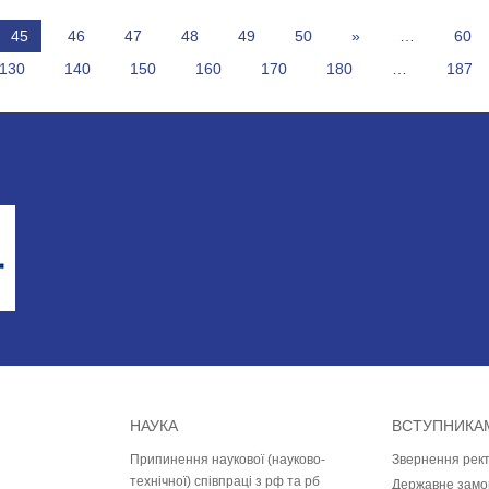
45
46
47
48
49
50
»
…
60
130
140
150
160
170
180
…
187
НАУКА
ВСТУПНИКА
Припинення наукової (науково-
Звернення рек
технічної) співпраці з рф та рб
Державне замо