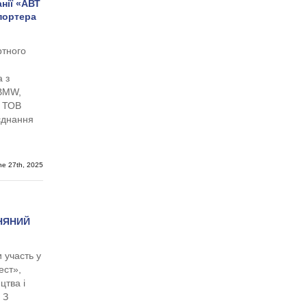
нії «АВТ
портера
ртного
 з
 BMW,
м ТОВ
’єднання
ne 27th, 2025
НЯНИЙ
 участь у
ест»,
цтва і
 З