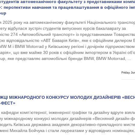
студентів автомеханічного факультету з представниками компа
»: перспективи навчання та працевлаштування в офіційного ім
oup
я 2025 року на автомеханічному факультеті Національного транспо
ету відбулася зустріч студентів випускних курсів бакалаврату за
ністю 274 «Автомобільний транспорт» із представниками Товариства
ю відповідальністю «АВТ Баварія Київ», яке є офіційним дилером
MW M і BMW Motorrad у Київському регіоні і дочірнім підприємство
арія», що вже майже 30 років є офіційним імпортером в Україні об
p, яке представляє автомобільні бренди BMW, BMW Motorrad, ...
Friday Ju
ЖЦІ МІЖНАРОДНОГО КОНКУРСУ МОЛОДИХ ДИЗАЙНЕРІВ «ВЕС
-ФЕСТ»
 кафедри комп’ютерної, інженерної графіки та дизайну вдруге взяли
у міжнародному конкурсі молодих дизайнерів «Весняний дизайн-ф
водить Київська державна академія декоративно-прикладного мисте
імені Михайла Бойчука і стали лауреатами у відповідних номінаціях.