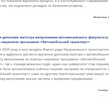
і очі побачили виробничі процеси, а й поспілкувалися з керівниками
тва, які поділилися досвідом та баченням розвитку ...
Wednesday Ju
я дипломів магістра випускникам автомеханічного факультету
о-науковою програмою «Автомобільний транспорт»
я 2025 року в залі засідань Вченої ради Національного транспортно
тету відбулося урочисте вручення дипломів магістра з автомобільно
ту випускникам за освітньо-науковою програмою «Автомобільний
т». Це є справді визначна подія, адже наш університет став першим
 де була започаткована освітньо-наукова програма за спеціальністю 
ільний транспорт» саме на другому (магістерському) рівні вищої осв
ред випускників значна частина є керівними працівниками ...
Tuesday J