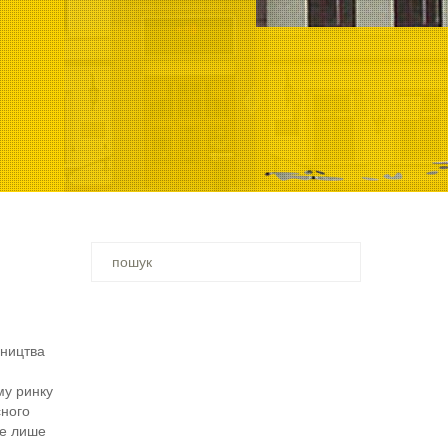
Ви
шукали
–
вництва
му ринку
сного
не лише