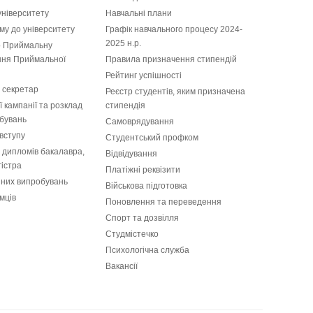
університету
Навчальні плани
у до університету
Графiк навчального процесу 2024-
2025 н.р.
 Приймальну
ання Приймальної
Правила призначення стипендій
Рейтинг успішності
 секретар
Реєстр студентів, яким призначена
 кампанії та розклад
стипендія
бувань
Самоврядування
вступу
Студентський профком
і дипломів бакалавра,
Відвідування
гістра
Платіжні реквізити
пних випробувань
Військова підготовка
мців
Поновлення та переведення
Спорт та дозвілля
Студмістечко
Психологічна служба
Вакансії