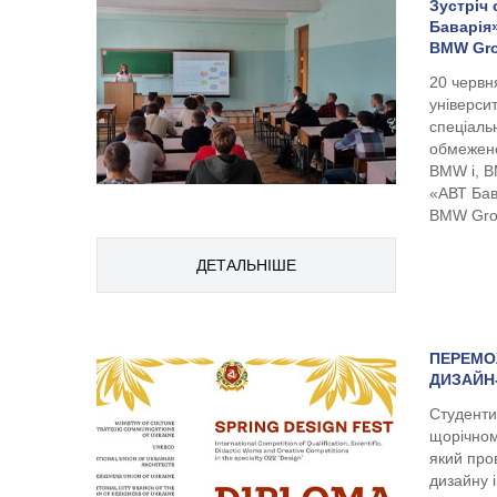
Зустріч 
Баварія
BMW Gr
20 червн
університ
спеціаль
обмежено
BMW i, B
«АВТ Бав
BMW Grou
ДЕТАЛЬНІШЕ
ПЕРЕМО
ДИЗАЙН
Студенти
щорічном
який про
дизайну 