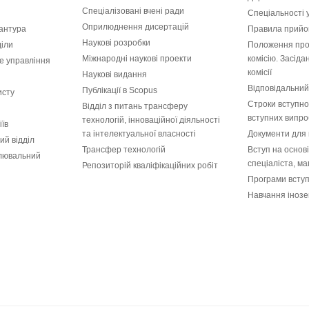
Спеціалізовані вчені ради
Спеціальності 
Оприлюднення дисертацій
рантура
Правила прийом
Наукові розробки
діли
Положення про
Міжнародні наукові проекти
комісію. Засід
е управління
комісії
Наукові видання
Відповідальний
Публікації в Scopus
исту
Строки вступної
Відділ з питань трансферу
вступних випро
технологій, інноваційної діяльності
іїв
та інтелектуальної власності
Документи для 
ий відділ
Трансфер технологій
Вступ на основ
лювальний
спеціаліста, ма
Репозиторій кваліфікаційних робіт
Програми всту
Навчання інозе