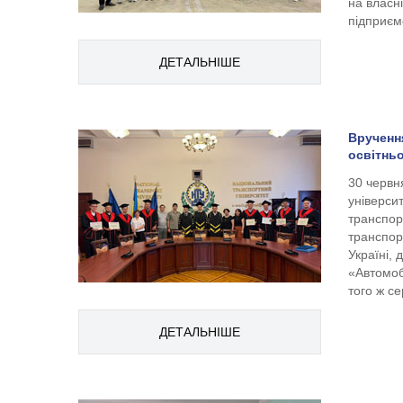
на власн
підприємс
ДЕТАЛЬНІШЕ
Врученн
освітнь
30 червн
універси
транспор
транспор
Україні,
«Автомоб
того ж се
ДЕТАЛЬНІШЕ