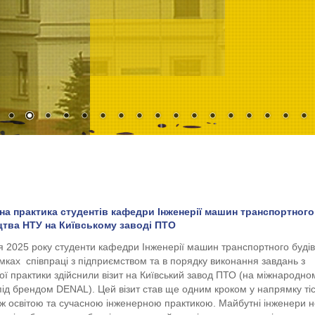
на практика студентів кафедри Інженерії машин транспортного
цтва НТУ на Київському заводі ПТО
я 2025 року студенти кафедри Інженерії машин транспортного буді
мках співпраці з підприємством та в порядку виконання завдань з
ої практики здійснили візит на Київський завод ПТО (на міжнародно
під брендом DENAL). Цей візит став ще одним кроком у напрямку ті
між освітою та сучасною інженерною практикою. Майбутні інженери 