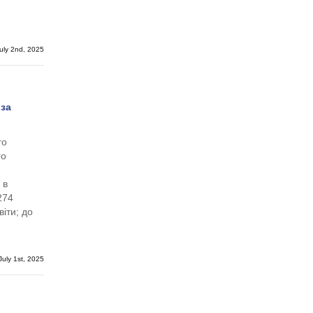
ly 2nd, 2025
 за
го
го
 в
274
іти; до
uly 1st, 2025