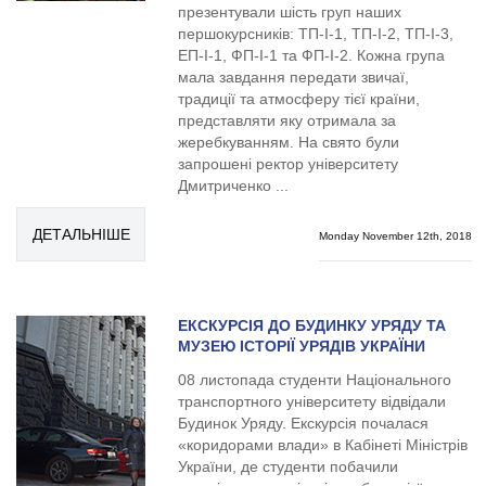
презентували шість груп наших
першокурсників: ТП-І-1, ТП-І-2, ТП-І-3,
ЕП-І-1, ФП-І-1 та ФП-І-2. Кожна група
мала завдання передати звичаї,
традиції та атмосферу тієї країни,
представляти яку отримала за
жеребкуванням. На свято були
запрошені ректор університету
Дмитриченко ...
ДЕТАЛЬНІШЕ
Monday November 12th, 2018
ЕКСКУРСІЯ ДО БУДИНКУ УРЯДУ ТА
МУЗЕЮ ІСТОРІЇ УРЯДІВ УКРАЇНИ
08 листопада студенти Національного
транспортного університету відвідали
Будинок Уряду. Екскурсія почалася
«коридорами влади» в Кабінеті Міністрів
України, де студенти побачили