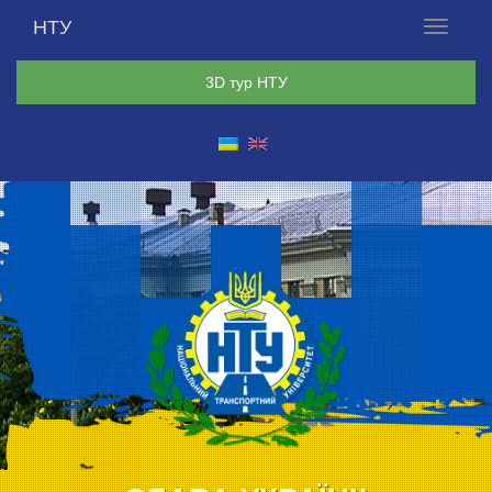
НТУ
Меню
3D тур НТУ