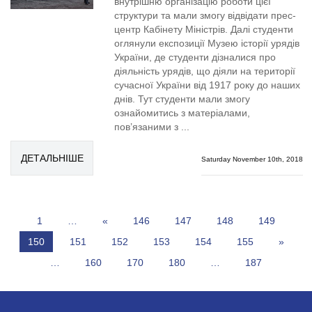
внутрішню організацію роботи цієї
структури та мали змогу відвідати прес-
центр Кабінету Міністрів. Далі студенти
оглянули експозиції Музею історії урядів
України, де студенти дізналися про
діяльність урядів, що діяли на території
сучасної України від 1917 року до наших
днів. Тут студенти мали змогу
ознайомитись з матеріалами,
пов’язаними з ...
ДЕТАЛЬНІШЕ
Saturday November 10th, 2018
1
…
«
146
147
148
149
150
151
152
153
154
155
»
…
160
170
180
…
187