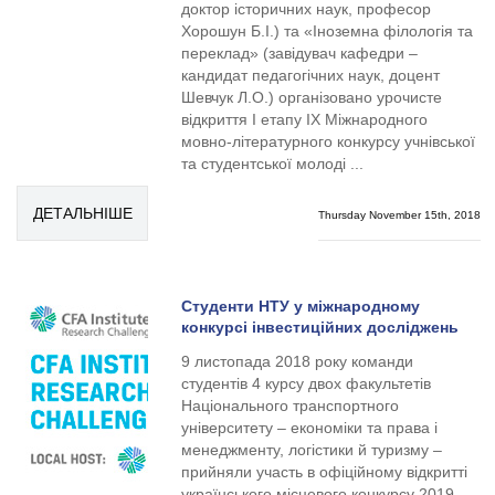
доктор історичних наук, професор
Хорошун Б.І.) та «Іноземна філологія та
переклад» (завідувач кафедри –
кандидат педагогічних наук, доцент
Шевчук Л.О.) організовано урочисте
відкриття І етапу ІХ Міжнародного
мовно-літературного конкурсу учнівської
та студентської молоді ...
ДЕТАЛЬНІШЕ
Thursday November 15th, 2018
Студенти НТУ у міжнародному
конкурсі інвестиційних досліджень
9 листопада 2018 року команди
студентів 4 курсу двох факультетів
Національного транспортного
університету – економіки та права і
менеджменту, логістики й туризму –
прийняли участь в офіційному відкритті
українського місцевого конкурсу 2019