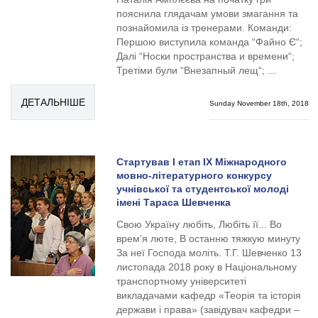
пояснила глядачам умови змагання та
познайомила із тренерами. Команди:
Першою виступила команда “Файно Є“;
Далі “Носки пространства и времени“;
Третіми були “Внезапный лещ“; ...
ДЕТАЛЬНІШЕ
Sunday November 18th, 2018
Стартував І етап ІХ Міжнародного
мовно-літературного конкурсу
учнівської та студентської молоді
імені Тараса Шевченка
Свою Україну любіть, Любіть її... Во
врем’я люте, В останню тяжкую минуту
За неї Господа моліть. Т.Г. Шевченко 13
листопада 2018 року в Національному
транспортному університеті
викладачами кафедр «Теорія та історія
держави і права» (завідувач кафедри –