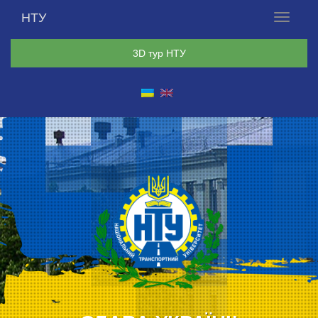
НТУ
Меню
3D тур НТУ