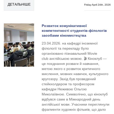
ДЕТАЛЬНІШЕ
Friday April 24th, 2026
Розвиток комунікативної
компетентності студентів-філологів
засобами кіномистецтва
23.04.2026. на кафедрі іноземної
філології та перекладу було
організовано пізнавальний Movie
club англійською мовою. 🎬 Кіноклуб —
це поєднання розваги й навчання,
метою якого є розвиток критичного
мислення, мовних навичок, культурного
кругозору. Захід був проведений
стейкхолдером та професором
кафедри Неживою Ольгою
Миколаївною. Символічно, що кіноклуб
відбувся саме в Міжнародний день
англійської мови. Учасники переглянули
фрагменти художніх фільмів, що дало