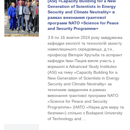
(ASI) «Capacity Building for a New
Generation of Scientists in Energy
Security and Climate Neutrality» в
рамках виконання грантової
програми NATO «Science for Peace
and Security Programme»
З 8 по 16 жовтня 2024 року завідувачка
кафедри екології та технологій захисту
навколишнього середовища, д.т.н.,
професор Вікторія Хрутьба та аспірант
кафедри Іван Пацев взяли участь у
воркшопі в Advanced Study Institutes
(ASI) на тему «Capacity Building for a
New Generation of Scientists in Energy
Security and Climate Neutrality» за
технічним завданням в рамках
виконання грантової програми NATO
«Science for Peace and Security
Programme» (НАТО «Наука для миру та
безпеки») спільно з Budapest University
of Technology and ...