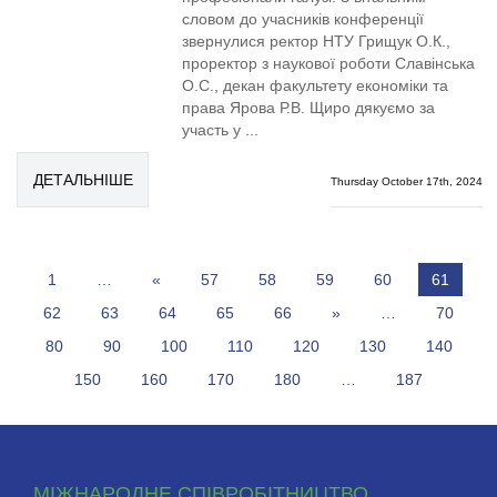
словом до учасників конференції
звернулися ректор НТУ Грищук О.К.,
проректор з наукової роботи Славінська
О.С., декан факультету економіки та
права Ярова Р.В. Щиро дякуємо за
участь у ...
ДЕТАЛЬНІШЕ
Thursday October 17th, 2024
1
…
«
57
58
59
60
61
62
63
64
65
66
»
…
70
80
90
100
110
120
130
140
150
160
170
180
…
187
МІЖНАРОДНЕ СПІВРОБІТНИЦТВО