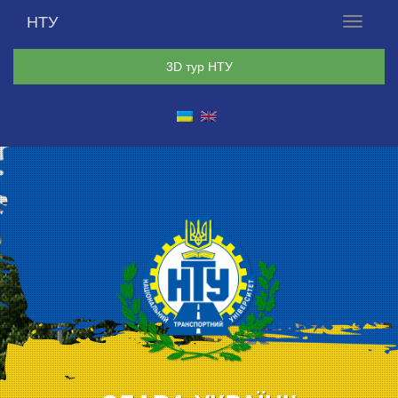
НТУ
Меню
3D тур НТУ