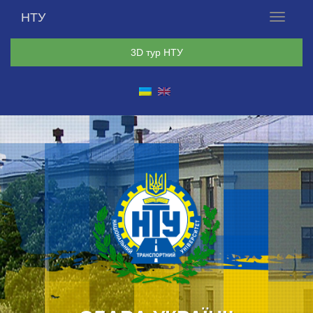
НТУ
Меню
3D тур НТУ