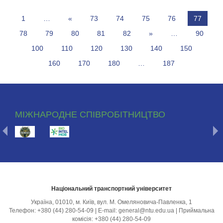
1
…
«
73
74
75
76
77
78
79
80
81
82
»
…
90
100
110
120
130
140
150
160
170
180
…
187
МІЖНАРОДНЕ СПІВРОБІТНИЦТВО
Національний транспортний університет
Україна, 01010, м. Київ, вул. М. Омеляновича-Павленка, 1
Телефон: +380 (44) 280-54-09 | E-mail: general@ntu.edu.ua | Приймальна
комісія: +380 (44) 280-54-09