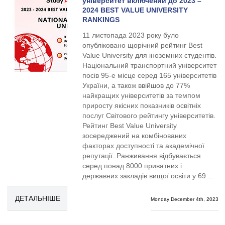
університет включений до 2023 –
2024 BEST VALUE UNIVERSITY
RANKINGS
11 листопада 2023 року було
опубліковано щорічний рейтинг Best
Value University для іноземних студентів.
Національний транспортний університет
посів 95-е місце серед 165 університетів
України, а також ввійшов до 77%
найкращих університетів за темпом
приросту якісних показників освітніх
послуг Світового рейтингу університетів.
Рейтинг Best Value University
зосереджений на комбінованих
факторах доступності та академічної
репутації. Ранживання відбувається
серед понад 8000 приватних і
державних закладів вищої освіти у 69 ...
ДЕТАЛЬНІШЕ
Monday December 4th, 2023