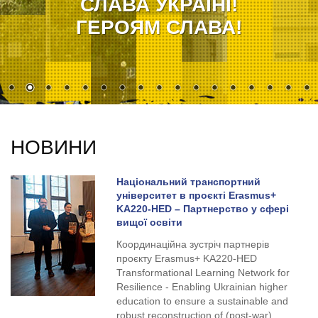
СЛАВА УКРАЇНІ!
ГЕРОЯМ СЛАВА!
НОВИНИ
Національний транспортний
університет в проєкті Erasmus+
KA220-HED – Партнерство у сфері
вищої освіти
Координаційна зустріч партнерів
проєкту Erasmus+ KA220-HED
Transformational Learning Network for
Resilience - Enabling Ukrainian higher
education to ensure a sustainable and
robust reconstruction of (post-war)