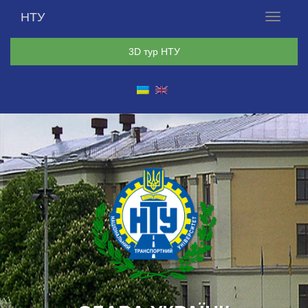
НТУ
Меню
3D тур НТУ