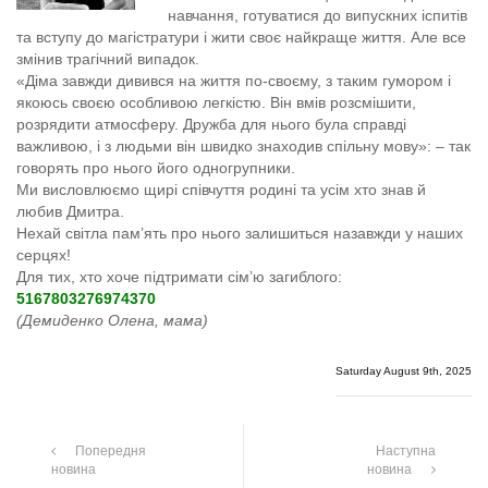
навчання, готуватися до випускних іспитів
та вступу до магістратури і жити своє найкраще життя. Але все
змінив трагічний випадок.
«Діма завжди дивився на життя по-своєму, з таким гумором і
якоюсь своєю особливою легкістю. Він вмів розсмішити,
розрядити атмосферу. Дружба для нього була справді
важливою, і з людьми він швидко знаходив спільну мову»: – так
говорять про нього його одногрупники.
Ми висловлюємо щирі співчуття родині та усім хто знав й
любив Дмитра.
Нехай світла пам’ять про нього залишиться назавжди у наших
серцях!
Для тих, хто хоче підтримати сім’ю загиблого:
5167803276974370
(Демиденко Олена, мама)
Saturday August 9th, 2025
Попередня
Наступна
новина
новина