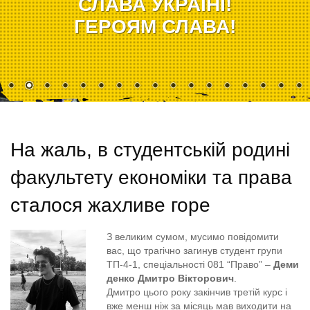
СЛАВА УКРАЇНІ!
ГЕРОЯМ СЛАВА!
На жаль, в студентській родині
факультету економіки та права
сталося жахливе горе
З великим сумом, мусимо повідомити
вас, що трагічно загинув студент групи
ТП-4-1, спеціальності 081 “Право” –
Деми
денко Дмитро Вікторович
.
Дмитро цього року закінчив третій курс і
вже менш ніж за місяць мав виходити на