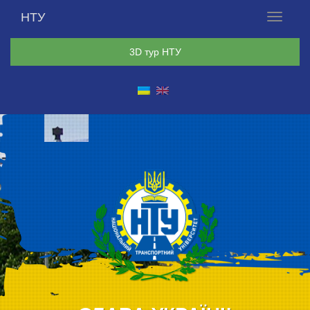
НТУ
Меню
3D тур НТУ