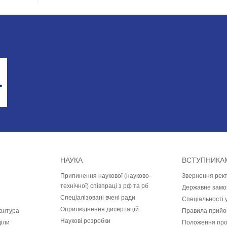
НАУКА
ВСТУПНИКА
Припинення наукової (науково-
Звернення рек
технічної) співпраці з рф та рб
Державне замо
Спеціалізовані вчені ради
Спеціальності 
Оприлюднення дисертацій
рантура
Правила прийом
Наукові розробки
діли
Положення про