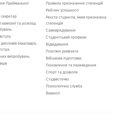
ання Приймальної
Правила призначення стипендій
Рейтинг успішності
 секретар
Реєстр студентів, яким призначена
 кампанії та розклад
стипендія
бувань
Самоврядування
вступу
Студентський профком
і дипломів бакалавра,
Відвідування
гістра
Платіжні реквізити
пних випробувань
Військова підготовка
мців
Поновлення та переведення
Спорт та дозвілля
Студмістечко
Психологічна служба
Вакансії