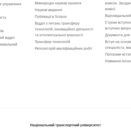
Міжнародні наукові проекти
комісію. Засід
е управління
комісії
Наукові видання
Відповідальний
Публікації в Scopus
исту
Строки вступної
Відділ з питань трансферу
вступних випро
технологій, інноваційної діяльності
іїв
та інтелектуальної власності
Документи для 
ий відділ
Трансфер технологій
Вступ на основ
лювальний
спеціаліста, ма
Репозиторій кваліфікаційних робіт
Програми всту
Навчання інозе
Національний транспортний університет