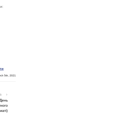
и:
ги
rch 5th, 2021
на
 День
тного
маті)