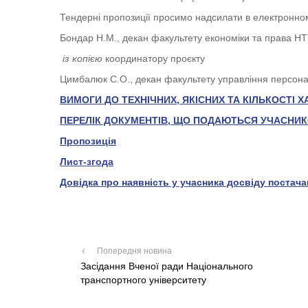
Тендерні пропозиції просимо надсилати в електронном
Бондар Н.М., декан факультету економіки та права НТ
із копією
координатору проєкту
Цимбалюк С.О., декан факультету управління персонал
ВИМОГИ ДО ТЕХНІЧНИХ, ЯКІСНИХ ТА КІЛЬКОСТІ
ПЕРЕЛІК ДОКУМЕНТІВ, ЩО ПОДАЮТЬСЯ УЧАСНИКО
Пропозиція
Лист-згода
Довідка
про наявність у учасника досвіду постач
Попередня новина
Засідання Вченої ради Національного
транспортного університету