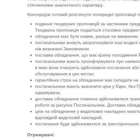
стягненнями аналогічного характеру.
Консорціум готовий розглянути попередні пропозиції п
подання тендерних пропозицій за частинами пред
Тендерна пропозиція подається стосовно предмету
обладнання має бути новим, раніше не вживаним;
постачальники можуть запропонувати інші моделі 
ніж визначені Замовником;
поставка обладнання, що має країну походження Р
постачальники мають проінформувати про наявніст
в яких вони планують здійснювати постачання або 
обслуговування в цих містах;
гарантійних строк на обладнання має складати не 
постачальники мають зазначити ціни у Євро, без 
одержувача;
доставка обладнання повинна здійснюватися тран
роботи за рахунок Постачальника. Доставка облад
ціни на обладнання у видаткових накладних мають 
відповідній видатковій накладній;
постачання буде здійснюватися за тристоронньою 
Отримувачі: