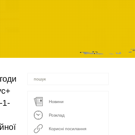
Ви
годи
шукали
–
ус+
-1-
Новини
Розклад
йної
Корисні посилання