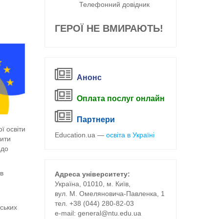
Телефонний довідник
ГЕРОЇ НЕ ВМИРАЮТЬ!
Анонс
Оплата послуг онлайн
Партнери
ї освіти
Education.ua —
освіта в Україні
нити
одо
ів
Адреса університету:
Україна, 01010, м. Київ,
вул. М. Омеляновича-Павленка, 1
тел. +38 (044) 280-82-03
йських
е-mail:
general@ntu.edu.ua