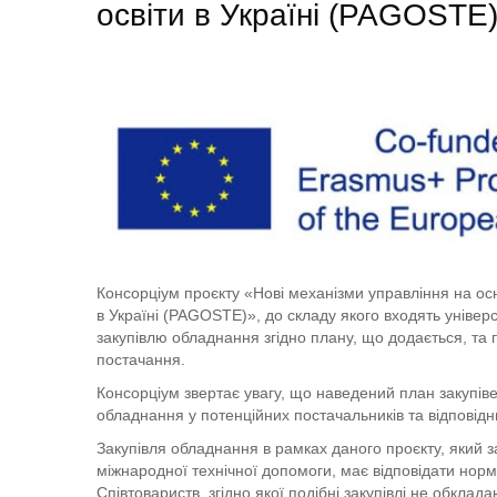
освіти в Україні (PAGOSTE
Консорціум проєкту «Нові механізми управління на осн
в Україні (PAGOSTE)», до складу якого входять універс
закупівлю обладнання згідно плану, що додається, та
постачання.
Консорціум звертає увагу, що наведений план закупів
обладнання у потенційних постачальників та відповідн
Закупівля обладнання в рамках даного проєкту, який з
міжнародної технічної допомоги, має відповідати норм
Співтовариств, згідно якої подібні закупівлі не обк