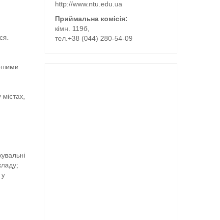
http://www.ntu.edu.ua
Приймальна комісія:
кімн. 119б,
ся.
тел.+38 (044) 280-54-09
іршими
 містах,
жувальні
кладу;
 у