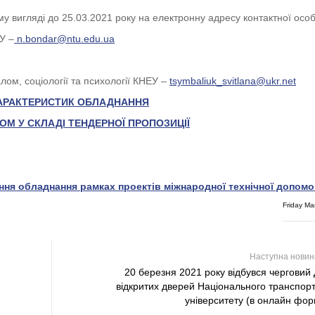
у вигляді до 25.03.2021 року на електронну адресу контактної особ
У –
n.bondar@ntu.edu.ua
ом, соціології та психології КНЕУ –
tsymbaliuk_svitlana@ukr.net
 ХАРАКТЕРИСТИК ОБЛАДНАННЯ
М У СКЛАДІ ТЕНДЕРНОЇ ПРОПОЗИЦІЇ
ання обладнання рамках проектів міжнародної технічної допомо
Friday Ma
Наступна нови
20 березня 2021 року відбувся черговий
відкритих дверей Національного транспор
університету (в онлайн фор