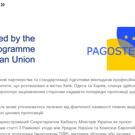
)»
ові партнерства та стандартизації підготовки викладачів професійно
итети, що розташовані в містах Київ, Одеса та Харків, планує здійс
 пропонує зацікавленим сторонам надавати попередні пропозиції щ
ель може уточнюватись залежно від фактичної наявності певних вид
их цінових пропозицій.
ареєстрований Секретаріатом Кабінету Міністрів України як проєкт
ам статті 3 Рамкової угоди між Урядом України та Комісією Європе
ладаються податками (включаючи ПДВ), митними зборами або іншими