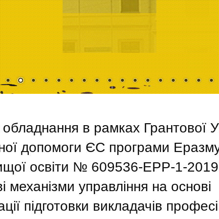
 обладнання в рамках Грантової У
чної допомоги ЄС програми Еразм
ищої освіти № 609536-EPP-1-2019
механізми управління на основі
ції підготовки викладачів професі