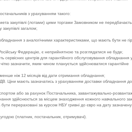
остачальників з урахуванням такого:
мета закупівлі (лотами) цими торгами Замовником не передбачаєть
 закупівлі загалом;
обладнання з аналогічними характеристиками, що мають бути не г
осійську Федерацію, є неприйнятною та розглядатися не буде;
ь сервісних центрів для гарантійного обслуговування обладнання у
чітко зазначити, яким чином планується здійснюватися гарантійне
менше ніж 12 місяців від дати отримання обладнання;
ПДВ. Ціни мають зазначатись з урахуванням доставки обладнання до
спортом або за рахунок Постачальника, завантажувально-розванта
нання здійснюється за місцем знаходження кожного навчального за
бути перераховані за курсом НБУ гривні до євро на дату зазначену
угодою (платник, постачальник, отримувачі).