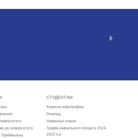
М
СТУДЕНТАМ
тора
Корисна інфографіка
влення
Розклад
університету
Навчальні плани
у до університету
Графiк навчального процесу 2024-
2025 н.р.
 Приймальну