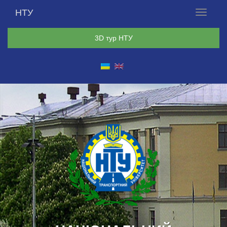
НТУ
Меню
3D тур НТУ