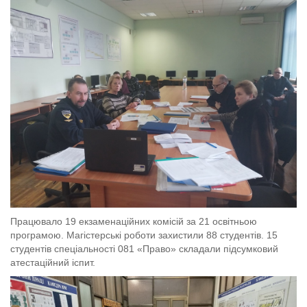
Працювало 19 екзаменаційних комісій за 21 освітньою
програмою. Магістерські роботи захистили 88 студентів. 15
студентів спеціальності 081 «Право» складали підсумковий
атестаційний іспит.