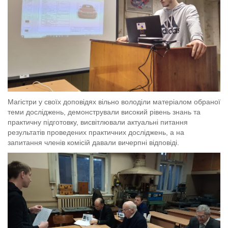
Магістри у своїх доповідях вільно володіли матеріалом обраної
теми досліджень, демонстрували високий рівень знань та
практичну підготовку, висвітлювали актуальні питання
результатів проведених практичних досліджень, а на
запитання членів комісій давали вичерпні відповіді.