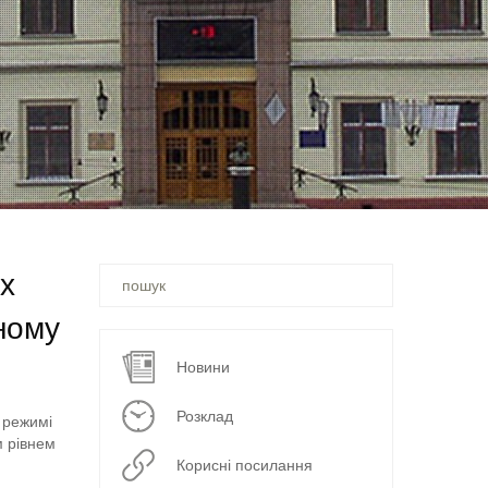
Ви
х
шукали
–
ьному
Новини
Розклад
) режимі
м рівнем
Корисні посилання