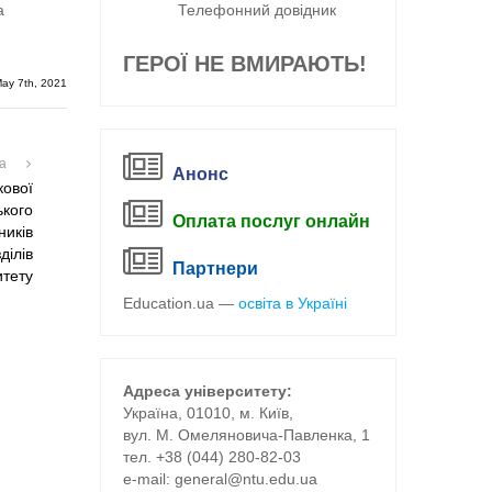
а
Телефонний довідник
ГЕРОЇ НЕ ВМИРАЮТЬ!
May 7th, 2021
на
Анонс
кової
ького
Оплата послуг онлайн
ників
ділів
Партнери
итету
Education.ua —
освіта в Україні
Адреса університету:
Україна, 01010, м. Київ,
вул. М. Омеляновича-Павленка, 1
тел. +38 (044) 280-82-03
е-mail:
general@ntu.edu.ua