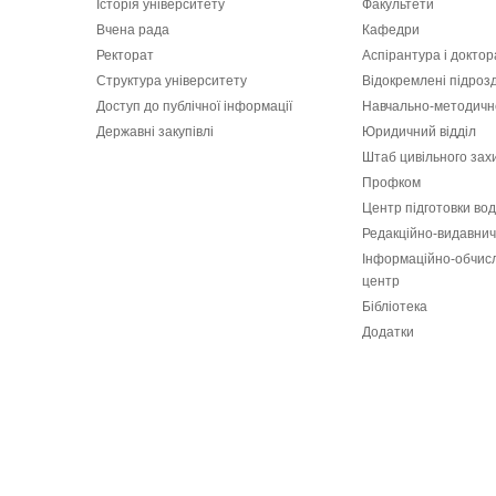
Історія університету
Факультети
Вчена рада
Кафедри
Ректорат
Аспірантура і докто
Структура університету
Відокремлені підроз
Доступ до публічної інформації
Навчально-методичн
Державні закупівлі
Юридичний відділ
Штаб цивільного зах
Профком
Центр підготовки вод
Редакційно-видавнич
Інформаційно-обчис
центр
Бібліотека
Додатки