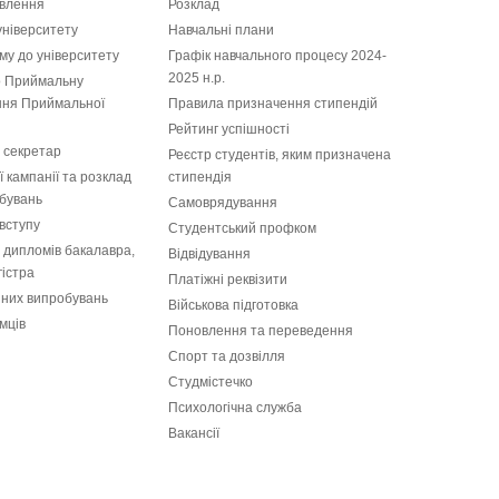
влення
Розклад
університету
Навчальні плани
у до університету
Графiк навчального процесу 2024-
2025 н.р.
 Приймальну
ання Приймальної
Правила призначення стипендій
Рейтинг успішності
 секретар
Реєстр студентів, яким призначена
 кампанії та розклад
стипендія
бувань
Самоврядування
вступу
Студентський профком
і дипломів бакалавра,
Відвідування
гістра
Платіжні реквізити
пних випробувань
Військова підготовка
мців
Поновлення та переведення
Спорт та дозвілля
Студмістечко
Психологічна служба
Вакансії