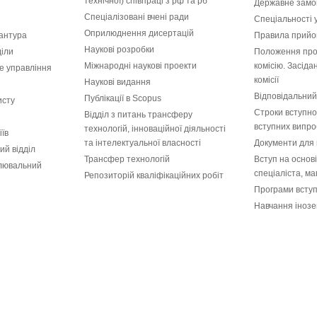
технічної) співпраці з рф та рб
Державне замо
Спеціалізовані вчені ради
Спеціальності 
Оприлюднення дисертацій
рантура
Правила прийом
Наукові розробки
діли
Положення про
Міжнародні наукові проекти
комісію. Засід
е управління
комісії
Наукові видання
Відповідальний
Публікації в Scopus
исту
Строки вступної
Відділ з питань трансферу
вступних випро
технологій, інноваційної діяльності
іїв
та інтелектуальної власності
Документи для 
ий відділ
Трансфер технологій
Вступ на основ
лювальний
спеціаліста, ма
Репозиторій кваліфікаційних робіт
Програми всту
Навчання інозе