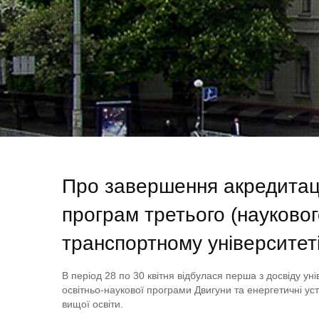
Про завершення акредитаці
програм третього (науковог
транспортному університет
В період 28 по 30 квітня відбулася перша з досвіду у
освітньо-наукової програми Двигуни та енергетичні ус
вищої освіти.