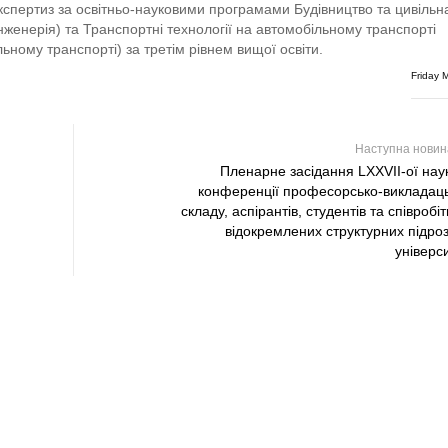
експертиз за освітньо-науковими програмами Будівництво та цивільн
інженерія) та Транспортні технології на автомобільному транспорті
льному транспорті) за третім рівнем вищої освіти.
Friday 
Наступна нови
Пленарне засідання LXXVII-ої нау
конференції професорсько-викладац
складу, аспірантів, студентів та співробіт
відокремлених структурних підроз
універс