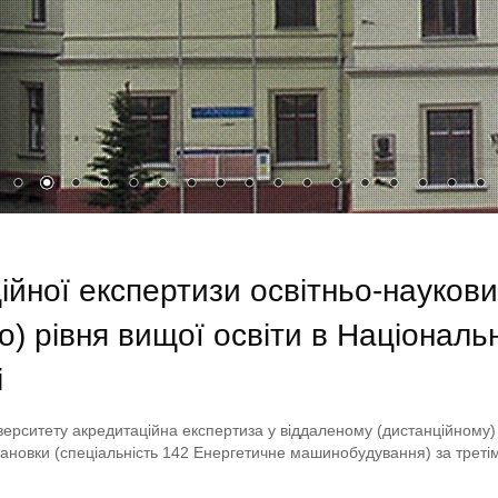
йної експертизи освітньо-наукови
о) рівня вищої освіти в Націонал
і
ніверситету акредитаційна експертиза у віддаленому (дистанційному
тановки (спеціальність 142 Енергетичне машинобудування) за треті