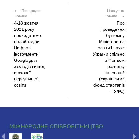
Попередня
Наступна
новина
новина
4-18 жовтня
Про
2021 року
проведення
проходитиме
буткемпу
онлайн-курс
Міністерства
Цифрові
освіти і науки
інструменти
України спільно
Google для
з Фондом
закладів вищої,
розвитку
фахової
інновацій
передвищої
(Український
освіти
фонд стартапів
– УФС)
МІЖНАРОДНЕ СПІВРОБІТНИЦТВО