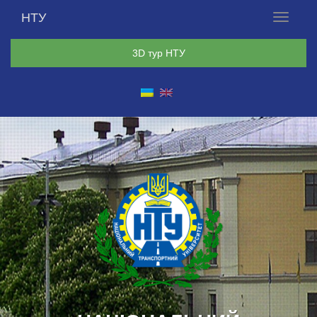
НТУ
Меню
3D тур НТУ