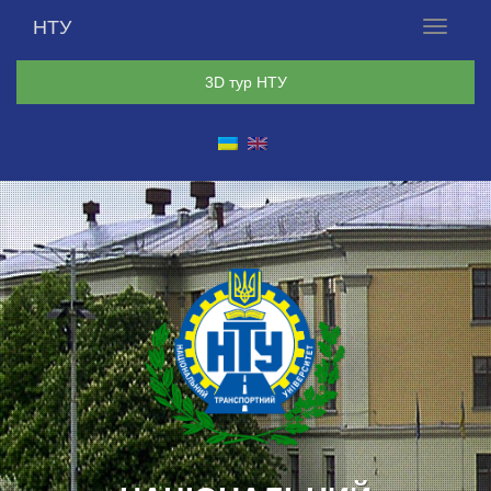
НТУ
Меню
3D тур НТУ