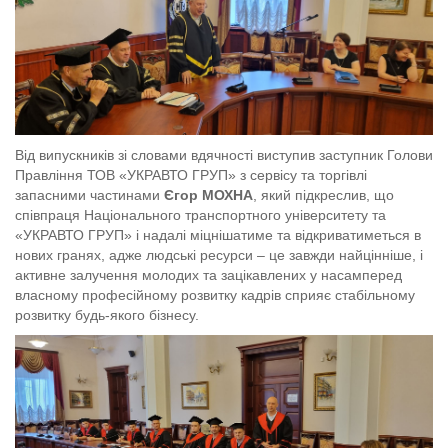
Від випускників зі словами вдячності виступив заступник Голови
Правління ТОВ «УКРАВТО ГРУП» з сервісу та торгівлі
запасними частинами
Єгор МОХНА
, який підкреслив, що
співпраця Національного транспортного університету та
«УКРАВТО ГРУП» і надалі міцнішатиме та відкриватиметься в
нових гранях, адже людські ресурси – це завжди найцінніше, і
активне залучення молодих та зацікавлених у насамперед
власному професійному розвитку кадрів сприяє стабільному
розвитку будь-якого бізнесу.