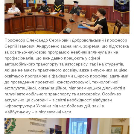
Професор Олександр Сергійович Добровольський і професор
Сергій Іванович Андрусенко зазначили, зокрема, що підготовка
за освітньо-науковою програмою неабияк вплинула як на
професіоналів, що вже давно працюють у сфері
автомобільного транспорту та автосервісу, так і на студентів,
які ще не мають практичного досвіду, адже випускники за цією
освітньою програмою є фахівцями широко профілю, здатними
до проведення проектної, конструкторської, технологічної,
експлуатаційної, організаційної, підприємницької діяльності в
галузі автомобільного транспорту та автосервісу. Особливо
актуально це сьогодні – в світлі необхідності відбудови
інфраструктури України під час бойових дій, так і в
майбутньому – в післявоєнні часи.