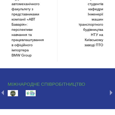
автомеханічного
студентів
факультету з
кафедри
представниками
Інженерії
компанії «АВТ
машин
Баварія»:
транспортного
перспективи
будівництва
навчання та
НТУ на
працевлаштування
Київському
в офіційного
заводі ПТО
імпортера
BMW Group
МІЖНАРОДНЕ СПІВРОБІТНИЦТВО