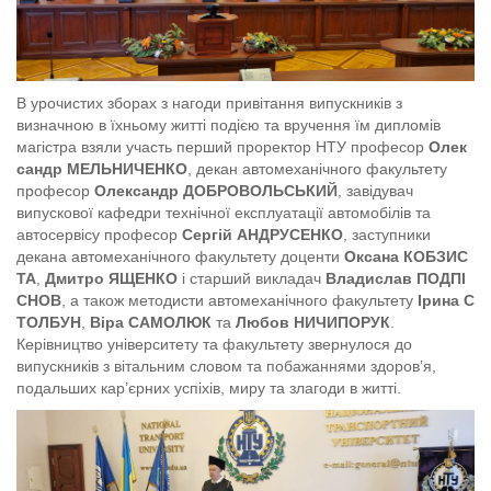
В урочистих зборах з нагоди привітання випускників з
визначною в їхньому житті подією та вручення їм дипломів
магістра взяли участь перший проректор НТУ професор
Олек
сандр МЕЛЬНИЧЕНКО
, декан автомеханічного факультету
професор
Олександр
ДОБРОВОЛЬСЬКИЙ
, завідувач
випускової кафедри технічної експлуатації автомобілів та
автосервісу професор
Сергій АНДРУСЕНКО
, заступники
декана автомеханічного факультету доценти
Оксана КОБЗИС
ТА
,
Дмитро ЯЩЕНКО
і старший викладач
Владислав ПОДПІ
СНОВ
, а також методисти автомеханічного факультету
Ірина С
ТОЛБУН
,
Віра САМОЛЮК
та
Любов НИЧИПОРУК
.
Керівництво університету та факультету звернулося до
випускників з вітальним словом та побажаннями здоров’я,
подальших кар’єрних успіхів, миру та злагоди в житті.