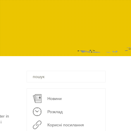
Ви
шукали
–
Новини
Розклад
er in
і
Корисні посилання