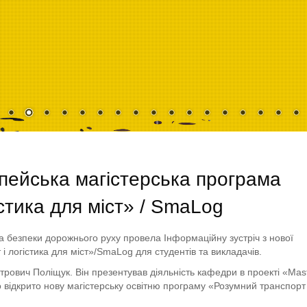
опейська магістерська програма
стика для міст» / SmaLog
 безпеки дорожнього руху провела Інформаційну зустріч з нової
і логістика для міст»/SmaLog для студентів та викладачів.
ович Поліщук. Він презентував діяльність кафедри в проекті «Mast
ого відкрито нову магістерську освітню програму «Розумний транспорт 