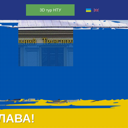
3D тур НТУ
ЛАВА!