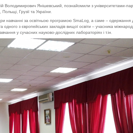
гій Володимирович Янішевський, познайомили з університетами-па
 Польщі, Грузії та України.
в при навчанні за освітньою програмою SmaLog, а саме – одержання 
а одного з європейських закладів вищої освіти – учасника міжнаро
вчання у сучасних науково-дослідних лабораторіях і т.ін.