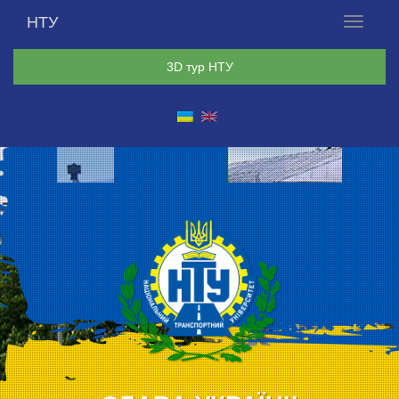
НТУ
Меню
3D тур НТУ