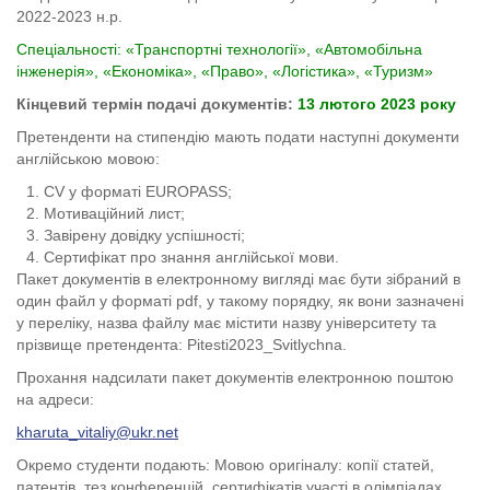
2022-2023 н.р.
Спеціальності: «Транспортні технології», «Автомобільна
інженерія», «Економіка», «Право», «Логістика», «Туризм»
Кінцевий термін подачі документів:
13 лютого 2023 року
Претенденти на стипендію мають подати наступні документи
англійською мовою:
CV у форматі EUROPASS;
Мотиваційний лист;
Завірену довідку успішності;
Сертифікат про знання англійської мови.
Пакет документів в електронному вигляді має бути зібраний в
один файл у форматі pdf, у такому порядку, як вони зазначені
у переліку, назва файлу має містити назву університету та
прізвище претендента: Pitesti2023_Svitlychna.
Прохання надсилати пакет документів електронною поштою
на адреси:
kharuta_vitaliy@ukr.net
Окремо студенти подають: Мовою оригіналу: копії статей,
патентів, тез конференцій, сертифікатів участі в олімпіадах,