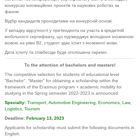
конкурсах інноваційних проєктів та наукових роботах за
фахом.
Відбір кандидатів проходитиме на конкурсній основі.
У випадку відсутності у претендента на участь в кредитній
мобільності сертифікату, що підтверджує володіння іноземною
мовою на рівні В2, студент здає іспит з іноземної мови.
Дата іспиту та співбесіди буде оголошена окремо.
To the attention of bachelors
and masters!
The competitive selection for students of educational level
“Bachelor”, “Master” for obtaining a scholarship within the
framework of the Erasmus program + academic mobility for
studying in the Spring semester 2022-2023 is announced.
Specialty:
Transport, Automotive Engineering, Economics, Law,
Logistics, Tourism
Deadline:
February 13, 202
3
Applicants for scholarship must submit the following documents in
English: