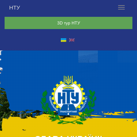
НТУ
Меню
3D тур НТУ