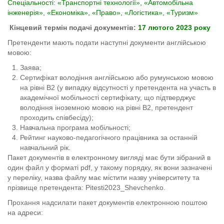
Спеціальності: «Транспортні технології», «Автомобільна
інженерія», «Економіка», «Право», «Логістика», «Туризм»
Кінцевий термін подачі документів:
17 лютого 202
3
року
Претенденти мають подати наступні документи англійською
мовою:
Заява;
Сертифікат володіння англійською або румунською мовою
на рівні В2 (у випадку відсутності у претендента на участь в
академічної мобільності сертифікату, що підтверджує
володіння іноземною мовою на рівні В2, претендент
проходить співбесіду);
Навчальна програма мобільності;
Рейтинг науково-педагогічного працівника за останній
навчальний рік.
Пакет документів в електронному вигляді має бути зібраний в
один файл у форматі pdf, у такому порядку, як вони зазначені
у переліку, назва файлу має містити назву університету та
прізвище претендента: Pitesti2023_Shevchenko.
Прохання надсилати пакет документів електронною поштою
на адреси: