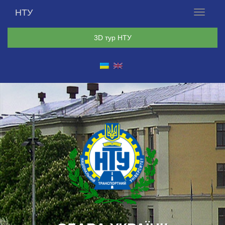
НТУ
Меню
3D тур НТУ