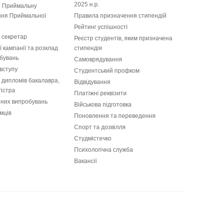
2025 н.р.
 Приймальну
ання Приймальної
Правила призначення стипендій
Рейтинг успішності
 секретар
Реєстр студентів, яким призначена
 кампанії та розклад
стипендія
бувань
Самоврядування
вступу
Студентський профком
і дипломів бакалавра,
Відвідування
гістра
Платіжні реквізити
пних випробувань
Військова підготовка
мців
Поновлення та переведення
Спорт та дозвілля
Студмістечко
Психологічна служба
Вакансії