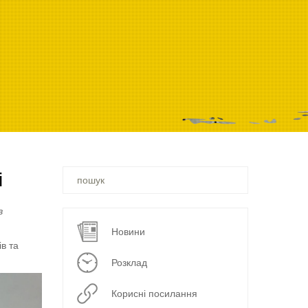
Ви
і
шукали
–
в
Новини
в та
Розклад
Корисні посилання