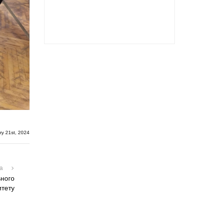
y 21st, 2024
на
ьного
итету