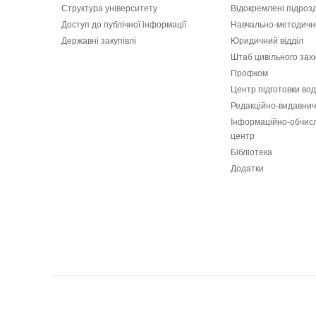
Структура університету
Відокремлені підроз
Доступ до публічної інформації
Навчально-методичн
Державні закупівлі
Юридичний відділ
Штаб цивільного зах
Профком
Центр підготовки вод
Редакційно-видавнич
Інформаційно-обчис
центр
Бібліотека
Додатки