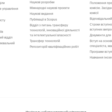
Наукові розробки
діли
Положення про
Міжнародні наукові проекти
комісію. Засід
е управління
комісії
Наукові видання
Відповідальний
Публікації в Scopus
исту
Строки вступної
Відділ з питань трансферу
вступних випро
технологій, інноваційної діяльності
іїв
та інтелектуальної власності
Документи для 
ий відділ
Трансфер технологій
Вступ на основ
лювальний
спеціаліста, ма
Репозиторій кваліфікаційних робіт
Програми всту
Навчання інозе