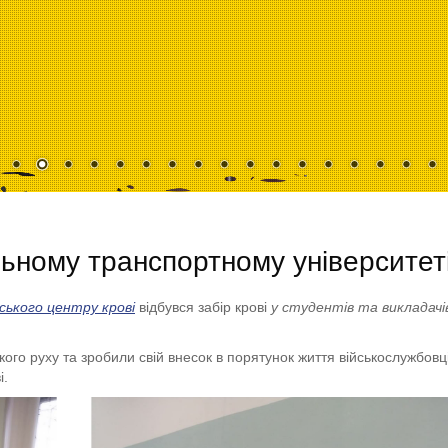
ьному транспортному університет
іського центру крові
відбувся забір крові
у студентів та викладачі
ого руху та зробили свій внесок в порятунок життя військослужбовці
і.