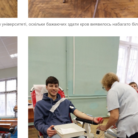
 університеті, оскільки бажаючих здати кров виявилось набагато бі