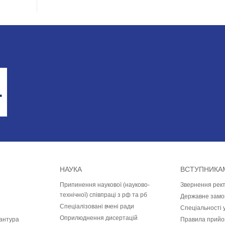
НАУКА
ВСТУПНИКА
Припинення наукової (науково-
Звернення рек
технічної) співпраці з рф та рб
Державне замо
Спеціалізовані вчені ради
Спеціальності 
Оприлюднення дисертацій
рантура
Правила прийом