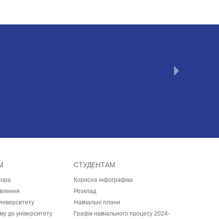
М
СТУДЕНТАМ
тора
Корисна інфографіка
влення
Розклад
університету
Навчальні плани
у до університету
Графiк навчального процесу 2024-