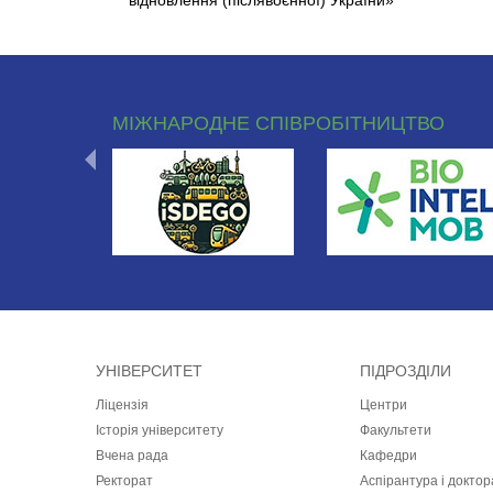
відновлення (післявоєнної) України»
МІЖНАРОДНЕ СПІВРОБІТНИЦТВО
УНІВЕРСИТЕТ
ПІДРОЗДІЛИ
Ліцензія
Центри
Історія університету
Факультети
Вчена рада
Кафедри
Ректорат
Аспірантура і докто