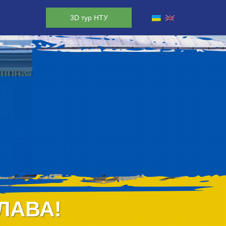
3D тур НТУ
ЛАВА!