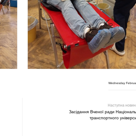
!
Wednesday Februar
Наступна нови
Засідання Вченої ради Націонал
транспортного універс