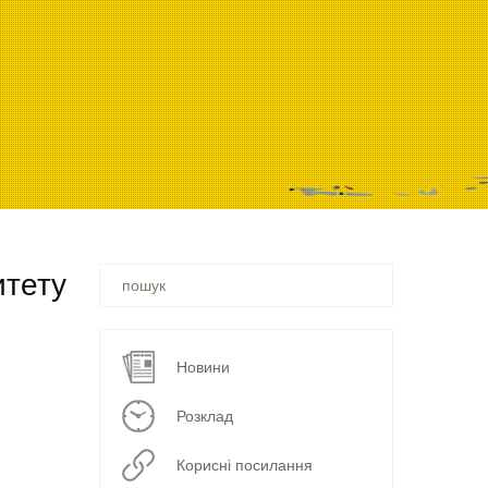
Ви
итету
шукали
–
Новини
Розклад
Корисні посилання