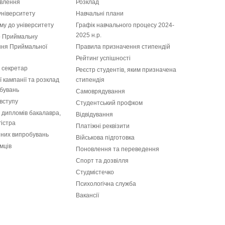
влення
Розклад
університету
Навчальні плани
у до університету
Графiк навчального процесу 2024-
2025 н.р.
 Приймальну
ання Приймальної
Правила призначення стипендій
Рейтинг успішності
 секретар
Реєстр студентів, яким призначена
 кампанії та розклад
стипендія
бувань
Самоврядування
вступу
Студентський профком
і дипломів бакалавра,
Відвідування
гістра
Платіжні реквізити
пних випробувань
Військова підготовка
мців
Поновлення та переведення
Спорт та дозвілля
Студмістечко
Психологічна служба
Вакансії