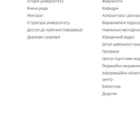
Історія університету
Факультети
Вчена рада
Кафедри
Ректорат
Аспірантура і докто
Структура університету
Відокремлені підроз
Доступ до публічної інформації
Навчально-методичн
Державні закупівлі
Юридичний відділ
Штаб цивільного зах
Профком
Центр підготовки вод
Редакційно-видавнич
Інформаційно-обчис
центр
Бібліотека
Додатки