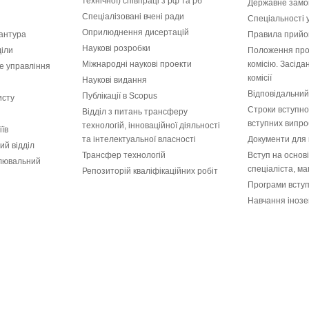
технічної) співпраці з рф та рб
Державне замо
Спеціалізовані вчені ради
Спеціальності 
Оприлюднення дисертацій
рантура
Правила прийом
Наукові розробки
діли
Положення про
Міжнародні наукові проекти
комісію. Засід
е управління
комісії
Наукові видання
Відповідальний
Публікації в Scopus
исту
Строки вступної
Відділ з питань трансферу
вступних випро
технологій, інноваційної діяльності
іїв
та інтелектуальної власності
Документи для 
ий відділ
Трансфер технологій
Вступ на основ
лювальний
спеціаліста, ма
Репозиторій кваліфікаційних робіт
Програми всту
Навчання інозе