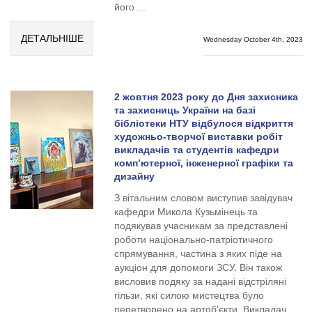
його ...
ДЕТАЛЬНІШЕ
Wednesday October 4th, 2023
2 жовтня 2023 року до Дня захисника
та захисниць України на базі
бібліотеки НТУ відбулося відкриття
художньо-творчої виставки робіт
викладачів та студентів кафедри
комп’ютерної, інженерної графіки та
дизайну
З вітальним словом виступив завідувач
кафедри Микола Кузьмінець та
подякував учасникам за представлені
роботи національно-патріотичного
спрямування, частина з яких піде на
аукціон для допомоги ЗСУ. Він також
висловив подяку за надані відстріляні
гільзи, які силою мистецтва було
перетворено на артоб’єкти. Викладач