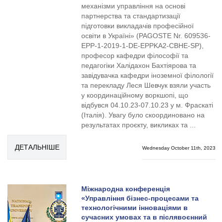
механізми управління на основі
партнерства та стандартизації
підготовки викладачів професійної
освіти в Україні» (PAGOSTE Nr. 609536-
EPP-1-2019-1-DE-EPPKA2-CBHE-SP),
професор кафедри філософії та
педагогіки Халідахон Бахтіярова та
завідувачка кафедри іноземної філології
та перекладу Леся Шевчук взяли участь
у координаційному воркшопі, що
відбувся 04.10.23-07.10.23 у м. Фраскаті
(Італія). Увагу було скоординовано на
результатах проєкту, викликах та ...
ДЕТАЛЬНІШЕ
Wednesday October 11th, 2023
Міжнародна конференція
«Управління бізнес-процесами та
технологічними інноваціями в
сучасних умовах та в післявоєнний