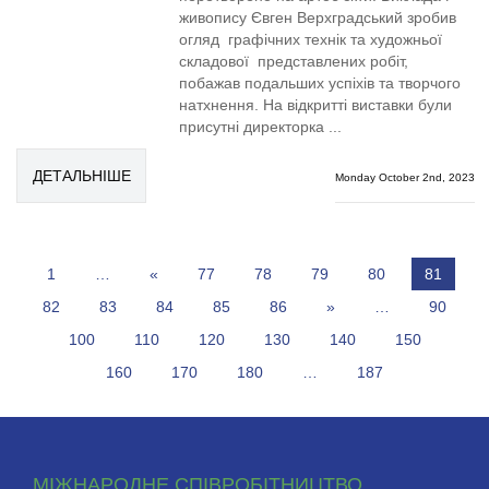
живопису Євген Верхградський зробив
огляд графічних технік та художньої
складової представлених робіт,
побажав подальших успіхів та творчого
натхнення. На відкритті виставки були
присутні директорка ...
ДЕТАЛЬНІШЕ
Monday October 2nd, 2023
1
…
«
77
78
79
80
81
82
83
84
85
86
»
…
90
100
110
120
130
140
150
160
170
180
…
187
МІЖНАРОДНЕ СПІВРОБІТНИЦТВО