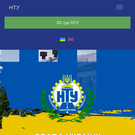
НТУ
Меню
3D тур НТУ