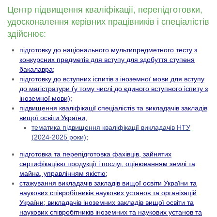
Центр підвищення кваліфікації, перепідготовки,
удосконалення керівних працівників і спеціалістів
здійснює:
підготовку до національного мультипредметного тесту з
конкурсних предметів для вступу для здобуття ступеня
бакалавра;
підготовку до вступних іспитів з іноземної мови для вступу
до магістратури (у тому числі до єдиного вступного іспиту з
іноземної мови);
підвищення кваліфікації спеціалістів та викладачів закладів
вищої освіти України
;
тематика підвищення кваліфікації викладачів НТУ
(2024-2025 роки)
;
підготовка та перепідготовка фахівців, зайнятих
сертифікацією продукції і послуг, оцінюванням землі та
майна, управлінням якістю;
стажування викладачів закладів вищої освіти України та
наукових співробітників наукових установ та організацій
України; викладачів іноземних закладів вищої освіти та
наукових співробітників іноземних та наукових установ та