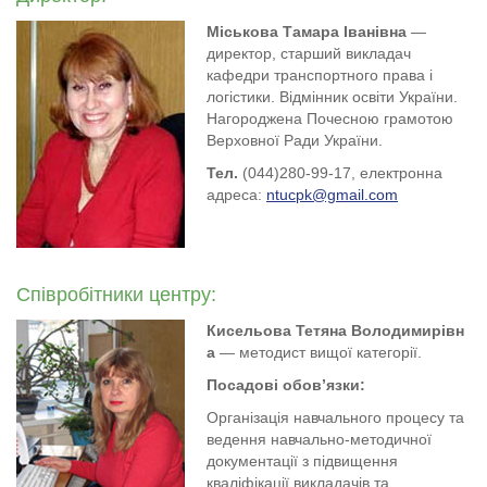
Міськова Тамара Іванівна
—
директор, старший викладач
кафедри транспортного права і
логістики. Відмінник освіти України.
Нагороджена Почесною грамотою
Верховної Ради України.
Тел.
(044)280-99-17, електронна
адреса:
ntucpk@gmail.com
Співробітники центру:
Кисельова Тетяна Володимирівн
а
— методист вищої категорії.
Посадові обов’язки:
Організація навчального процесу та
ведення навчально-методичної
документації з підвищення
кваліфікації викладачів та