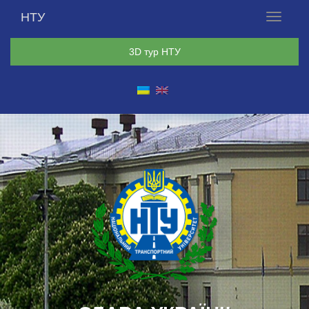
НТУ
Меню
3D тур НТУ