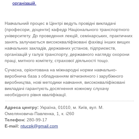
організацій.
Навчальний процес в Центрі ведуть провідні викладачі
(професори, доценти) кафедр Національного транспортного
університету. До проведення лекцій, семінарських, практичних
занять залучаються висококваліфіковані фахівці інших вищих
навчальних закладів, державних установ, підприємств,
організацій у галузі транспорту, державного нагляду охорони
праці, митного комітету, страхової діяльності тощо.
Сучасна, орієнтована на міжнародні норми навчально-
виробнича база з обладнанням вітчизняного і зарубіжного
виробництва, нові методики навчання, висококваліфіковані
викладачі гарантують досягнення кожному слухачу
необхідного рівня кваліфікації.
Адреса центру:
Україна, 01010, м. Київ, вул. М.
Омеляновича-Павленка, 1, к. і260
Телефон:
280-99-17
Е-mail:
ntucpk@gmail.com