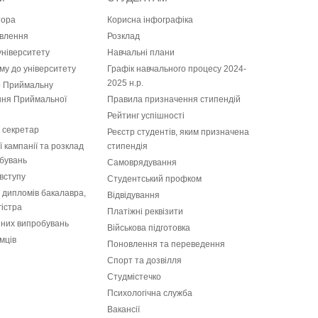
тора
Корисна інфографіка
влення
Розклад
університету
Навчальні плани
у до університету
Графiк навчального процесу 2024-
2025 н.р.
 Приймальну
ання Приймальної
Правила призначення стипендій
Рейтинг успішності
 секретар
Реєстр студентів, яким призначена
 кампанії та розклад
стипендія
бувань
Самоврядування
вступу
Студентський профком
і дипломів бакалавра,
Відвідування
гістра
Платіжні реквізити
пних випробувань
Військова підготовка
мців
Поновлення та переведення
Спорт та дозвілля
Студмістечко
Психологічна служба
Вакансії