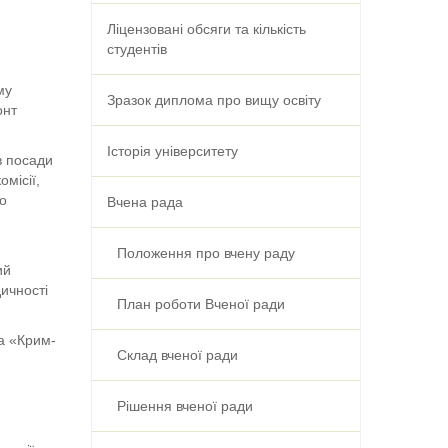
Ліцензовані обсяги та кількість
студентів
му
Зразок диплома про вищу освіту
онт
Історія університету
в посади
місії,
го
Вчена рада
Положення про вчену раду
ий
ичності
План роботи Вченої ради
та «Крим-
Склад вченої ради
Рішення вченої ради