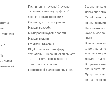
Припинення наукової (науково-
Звернення рек
технічної) співпраці з рф та рб
Державне замо
Спеціалізовані вчені ради
Спеціальності 
Оприлюднення дисертацій
рантура
Правила прийом
Наукові розробки
діли
Положення про
Міжнародні наукові проекти
комісію. Засід
е управління
комісії
Наукові видання
Відповідальний
Публікації в Scopus
исту
Строки вступної
Відділ з питань трансферу
вступних випро
технологій, інноваційної діяльності
іїв
та інтелектуальної власності
Документи для 
ий відділ
Трансфер технологій
Вступ на основ
лювальний
спеціаліста, ма
Репозиторій кваліфікаційних робіт
Програми всту
Навчання інозе