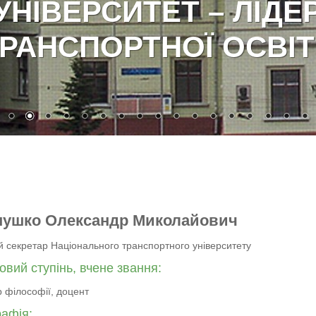
нушко Олександр Миколайович
й секретар Національного транспортного університету
овий ступінь, вчене звання:
р філософії, доцент
рафія: