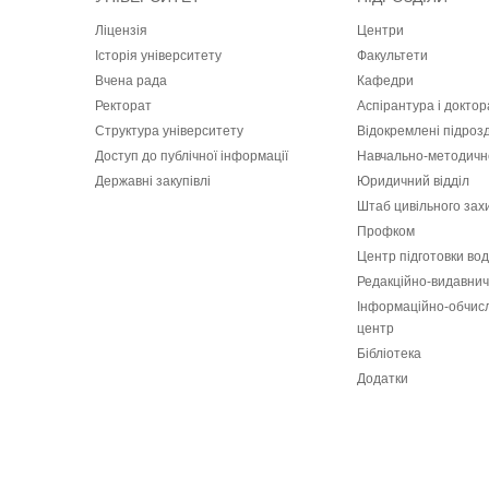
Ліцензія
Центри
Історія університету
Факультети
Вчена рада
Кафедри
Ректорат
Аспірантура і докто
Структура університету
Відокремлені підроз
Доступ до публічної інформації
Навчально-методичн
Державні закупівлі
Юридичний відділ
Штаб цивільного зах
Профком
Центр підготовки вод
Редакційно-видавнич
Інформаційно-обчис
центр
Бібліотека
Додатки