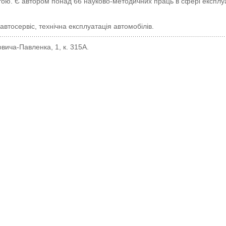
ю. Є автором понад 66 науково-методичних праць в сфері експлуа
втосервіс, технічна експлуатація автомобілів.
вича-Павленка, 1, к. 315A.