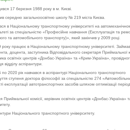
ився 17 березня 1988 року в м. Києві.
чив середню загальноосвітню школу № 219 міста Києва.
вся в Національному транспортному університеті на автомеханічно
ьтеті за спеціальністю «Професійне навчання (Експлуатація та рем
ого та автомобільного транспорту)», який закінчив у 2009 році.
9 року працює в Національному транспортному університеті. Займа
ента, доцента, заступника Відповідального секретаря Приймальної ко
ика освітніх центрів «Донбас-Україна» та «Крим-Україна», провідно
я відділу аспірантури.
6 по 2020 рік навчався в аспірантурі Національного транспортного
буття ступеня доктора філософії за спеціальністю 274 «Автомобільн
і експлуатації автотранспортних засобів шляхом оптимізації період
я Приймальної комісії, керівник освітніх центрів «Донбас-Україна» 
итету.
антури Національного транспортного університету.