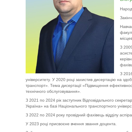
Народ
Закін
Навча
факул
місцев
З 200
асист
керівн
фахівц
З 201
університету. У 2020 році захистив дисертацію на здо
транспорт». Тема дисертації «Підвищення ефективност
технічного обслуговування».
З 2021 по 2024 рік заступник Відповідального секретар
Україна» на базі Національного транспортного універс
З 2022 по 2024 року провідний фахівець відділу аспір
У 2023 році присвоєне вчення звання доцента.