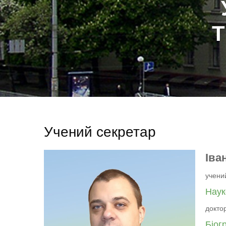
Учений секретар
Іва
учени
Наук
докто
Біог